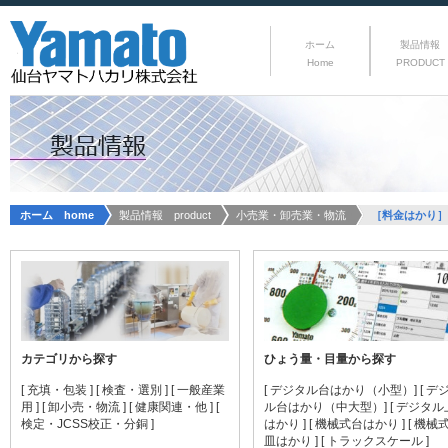
ホーム
製品情報
Home
PRODUCT
ホーム home
製品情報 product
小売業・卸売業・物流
［料金はかり］Pr
カテゴリから探す
ひょう量・目量から探す
[ 充填・包装 ]
[ 検査・選別 ]
[ 一般産業
[ デジタル台はかり（小型）]
[ デ
用 ]
[ 卸小売・物流 ]
[ 健康関連・他 ]
[
ル台はかり（中大型）]
[ デジタ
検定・JCSS校正・分銅 ]
はかり ]
[ 機械式台はかり ]
[ 機械
皿はかり ]
[ トラックスケール ]